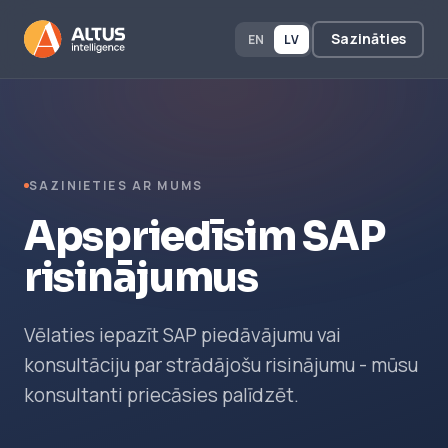
Sazināties
EN
LV
SAZINIETIES AR MUMS
Apspriedīsim SAP
risinājumus
Vēlaties iepazīt SAP piedāvājumu vai
konsultāciju par strādājošu risinājumu - mūsu
konsultanti priecāsies palīdzēt.