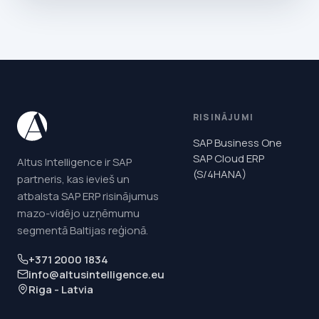
RISINĀJUMI
SAP Business One
SAP Cloud ERP
Altus Intelligence ir SAP
(S/4HANA)
partneris, kas ievieš un
atbalsta SAP ERP risinājumus
mazo-vidējo uzņēmumu
segmentā Baltijas reģionā.
+371 2000 1834
info@altusintelligence.eu
Riga - Latvia